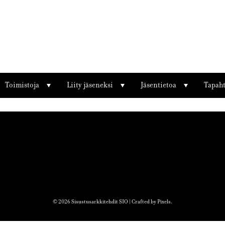
Toimistoja
Liity jäseneksi
Jäsentietoa
Tapah
© 2026 Sisustusarkkitehdit SIO | Crafted by
Pixels
.