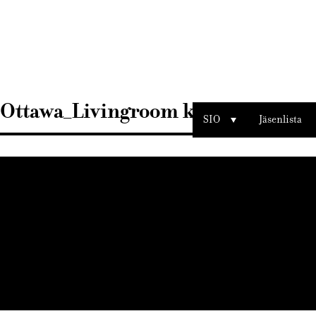
Sisustusarkkitehdit
SIO
Ottawa_Livingroom kopio
SIO
Jäsenlista