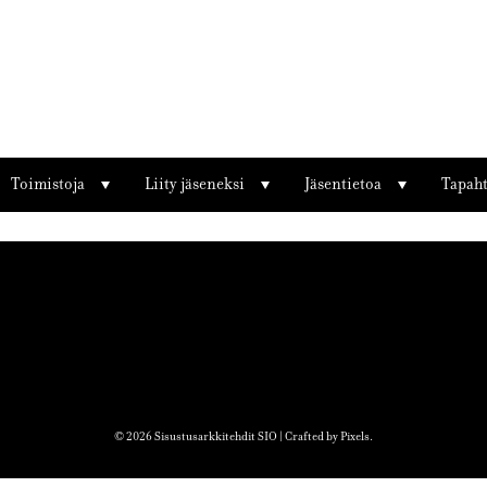
den_2
Toimistoja
Liity jäseneksi
Jäsentietoa
Tapah
© 2026 Sisustusarkkitehdit SIO | Crafted by
Pixels
.