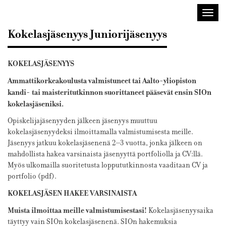
Sisustusarkkitehdit
Avaa/
SIO
valik
Kokelasjäsenyys Juniorijäsenyys
KOKELASJÄSENYYS
Ammattikorkeakoulusta valmistuneet tai Aalto-yliopiston
kandi- tai maisteritutkinnon suorittaneet pääsevät ensin SIOn
kokelasjäseniksi.
Opiskelijajäsenyyden jälkeen jäsenyys muuttuu
kokelasjäsenyydeksi ilmoittamalla valmistumisesta meille.
Jäsenyys jatkuu kokelasjäsenenä 2–3 vuotta, jonka jälkeen on
mahdollista hakea varsinaista jäsenyyttä portfoliolla ja CV:llä.
Myös ulkomailla suoritetusta loppututkinnosta vaaditaan CV ja
portfolio (pdf).
KOKELASJÄSEN HAKEE VARSINAISTA
Muista ilmoittaa meille valmistumisestasi!
Kokelasjäsenyysaika
täyttyy vain SIOn kokelasjäsenenä. SIOn hakemuksia