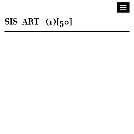
Sisustusarkkitehdit
Avaa/
SIO
valik
SIS-ART- (1)[50]