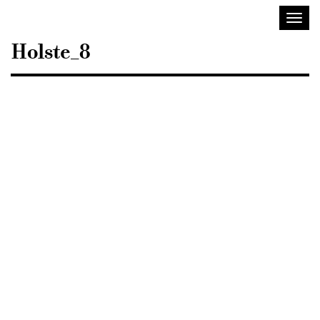
Sisustusarkkitehdit
Avaa/
SIO
valik
Holste_8