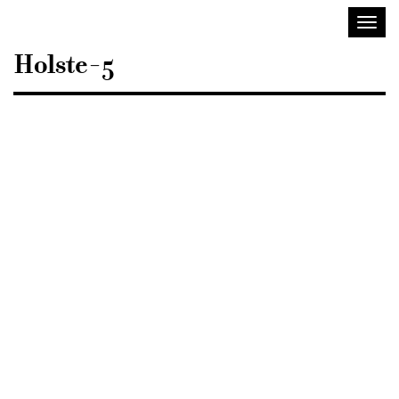
Sisustusarkkitehdit
Avaa/
SIO
valik
Holste-5