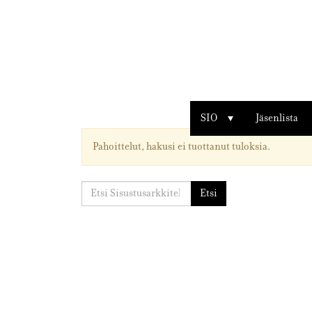
Sisustusarkkitehdit
SIO
SIO
Jäsenlista
Pahoittelut, hakusi ei tuottanut tuloksia.
Etsi:
Etsi