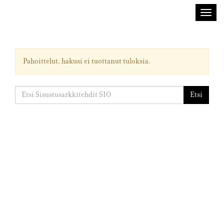
Sisustusarkkitehdit
Avaa/
SIO
valik
Pahoittelut, hakusi ei tuottanut tuloksia.
Etsi:
Etsi