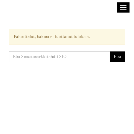
Sisustusarkkitehdit
Avaa/
SIO
valik
Pahoittelut, hakusi ei tuottanut tuloksia.
Etsi:
Etsi