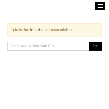
Sisustusarkkitehdit
Avaa/
SIO
valik
Pahoittelut, hakusi ei tuottanut tuloksia.
Etsi:
Etsi