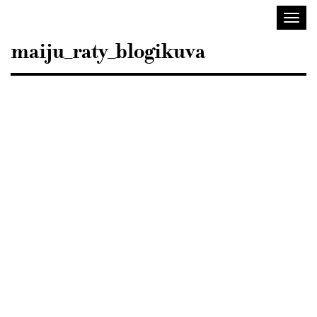
Sisustusarkkitehdit
Avaa/
SIO
valik
maiju_raty_blogikuva