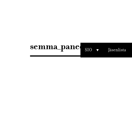
Sisustusarkkitehdit
SIO
semma_paneeli
SIO
Jäsenlista