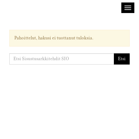
Sisustusarkkitehdit
Avaa/
SIO
valik
Pahoittelut, hakusi ei tuottanut tuloksia.
Etsi:
Etsi