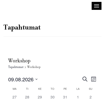
Sisustusarkkitehdit
Avaa/
SIO
valik
Tapahtumat
Workshop
Tapahtumat
Workshop
Tapahtuma
Tapah
09.08.2026
Etsi
Kuukausi
Views
Etsi
Valitse
Navig
Kalenteri
MA
TI
KE
TO
PE
LA
SU
aja
päivä.
/
Näkymät
0
0
0
0
0
0
0
27
28
29
30
31
1
2
Tapahtumat
tapahtumat,
tapahtumat,
tapahtumat,
tapahtumat,
tapahtumat,
tapahtumat,
navigointi
tapahtum