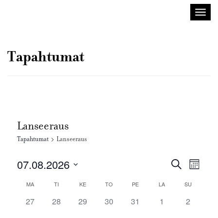
Sisustusarkkitehdit
Avaa/
SIO
valik
Tapahtumat
Lanseeraus
Tapahtumat
Lanseeraus
Tapahtuma
Tapah
07.08.2026
Etsi
Kuukausi
Views
Etsi
Valitse
Navig
Kalenteri
MA
TI
KE
TO
PE
LA
SU
aja
päivä.
/
Näkymät
0
0
0
0
0
0
0
27
28
29
30
31
1
2
Tapahtumat
tapahtumat,
tapahtumat,
tapahtumat,
tapahtumat,
tapahtumat,
tapahtumat,
navigointi
tapahtum