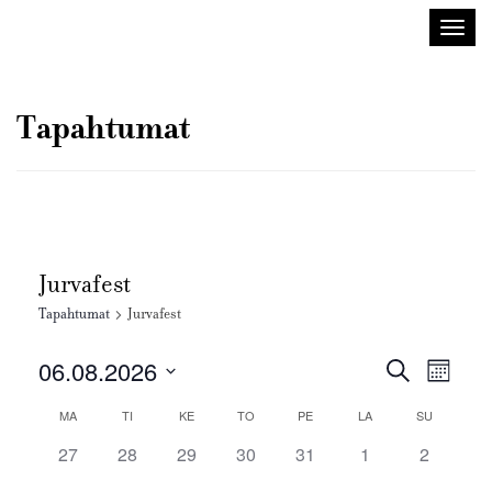
Sisustusarkkitehdit
Avaa/
SIO
valik
Tapahtumat
Jurvafest
Tapahtumat
Jurvafest
Tapahtuma
Tapah
06.08.2026
Etsi
Kuukausi
Views
Etsi
Valitse
Navig
Kalenteri
MA
TI
KE
TO
PE
LA
SU
aja
päivä.
/
Näkymät
0
0
0
0
0
0
0
27
28
29
30
31
1
2
Tapahtumat
tapahtumat,
tapahtumat,
tapahtumat,
tapahtumat,
tapahtumat,
tapahtumat,
navigointi
tapahtum