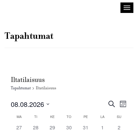
Sisustusarkkitehdit
Avaa/
SIO
valik
Tapahtumat
Iltatilaisuus
Tapahtumat
Iltatilaisuus
Tapahtuma
Tapah
08.08.2026
Etsi
Kuukausi
Views
Etsi
Valitse
Navig
Kalenteri
MA
TI
KE
TO
PE
LA
SU
aja
päivä.
/
Näkymät
0
0
0
0
0
0
0
27
28
29
30
31
1
2
Tapahtumat
tapahtumat,
tapahtumat,
tapahtumat,
tapahtumat,
tapahtumat,
tapahtumat,
navigointi
tapahtum