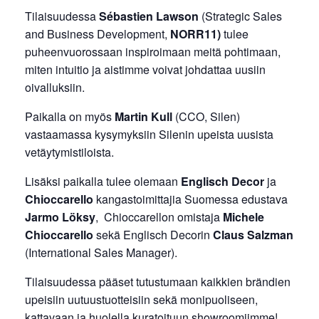
Tilaisuudessa
Sébastien Lawson
(Strategic Sales
and Business Development,
NORR11)
tulee
puheenvuorossaan inspiroimaan meitä pohtimaan,
miten intuitio ja aistimme voivat johdattaa uusiin
oivalluksiin.
Paikalla on myös
Martin Kull
(CCO, Silen)
vastaamassa kysymyksiin Silenin upeista uusista
vetäytymistiloista.
Lisäksi paikalla tulee olemaan
Englisch Decor
ja
Chioccarello
kangastoimittajia Suomessa edustava
Jarmo Löksy
, Chioccarellon omistaja
Michele
Chioccarello
sekä Englisch Decorin
Claus Salzman
(International Sales Manager).
Tilaisuudessa pääset tutustumaan kaikkien brändien
upeisiin uutuustuotteisiin sekä monipuoliseen,
kattavaan ja huolella kuratoituun showroomiimme!