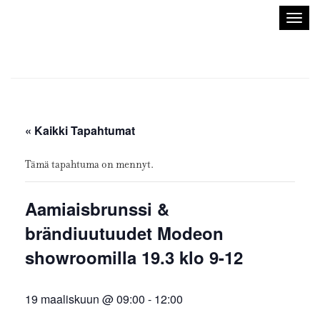
Sisustusarkkitehdit
Avaa/
SIO
valik
« Kaikki Tapahtumat
Tämä tapahtuma on mennyt.
Aamiaisbrunssi &
brändiuutuudet Modeon
showroomilla 19.3 klo 9-12
19 maaliskuun @ 09:00
-
12:00