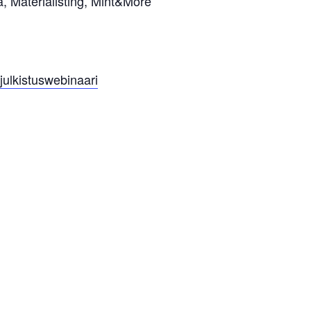
, Materialisting, Mint&More
-julkistuswebinaari