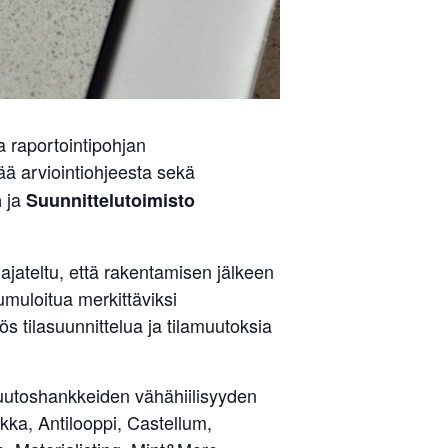
ja raportointipohjan
ä arviointiohjeesta sekä
ja
a
Suunnittelutoimisto
a ajateltu, että rakentamisen jälkeen
muloitua merkittäviksi
ös tilasuunnittelua ja tilamuutoksia
uutoshankkeiden vähähiilisyyden
kka, Antilooppi, Castellum,