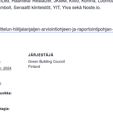
Led, Haahtela/ Realaizer, JKMM, Kiilto, Kohina, Luomoa
ll, Senaatti kiinteistöt, YIT, Ylva sekä Noste.io.
ittelun-hiilijalanjaljen-arviointiohjeen-ja-raportointipohjan
JÄRJESTÄJÄ
Green Building Council
:
Finland
n, 2024
0
uokka:
tagia: