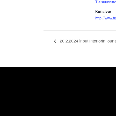
Tialsuunnitte
Kotisivu:
http://www.fi
20.2.2024 Input interiorin loun