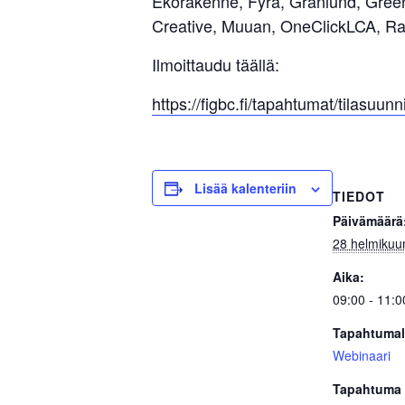
Ekorakenne, Fyra, Granlund, Green
Creative, Muuan, OneClickLCA, Rambo
Ilmoittaudu täällä:
https://figbc.fi/tapahtumat/tilasuunn
Lisää kalenteriin
TIEDOT
Päivämäärä
28 helmikuu
Aika:
09:00 - 11:0
Tapahtumal
Webinaari
Tapahtuma 