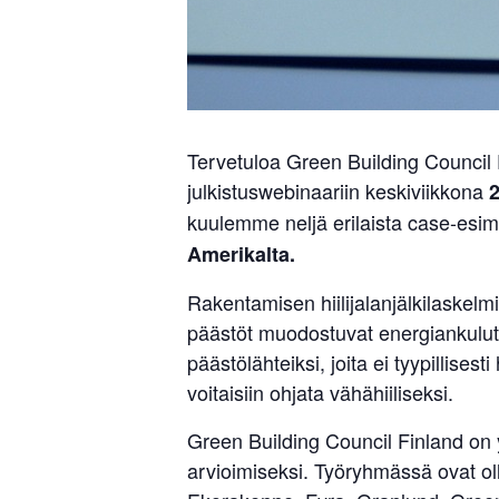
Tervetuloa Green Building Council Fi
julkistuswebinaariin keskiviikkona
2
kuulemme neljä erilaista case-esi
Amerikalta.
Rakentamisen hiilijalanjälkilaskelmis
päästöt muodostuvat energiankulutu
päästölähteiksi, joita ei tyypillise
voitaisiin ohjata vähähiiliseksi.
Green Building Council Finland on
arvioimiseksi. Työryhmässä ovat ol