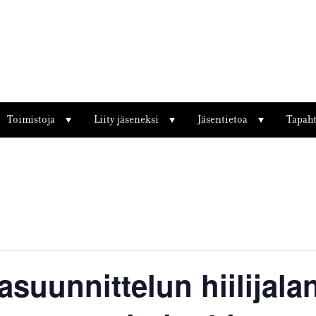
Toimistoja
Liity jäseneksi
Jäsentietoa
Tapah
asuunnittelun hiilijala