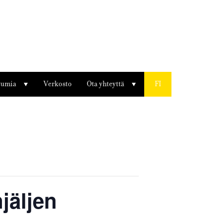
tumia
Verkosto
Ota yhteyttä
FI
njäljen