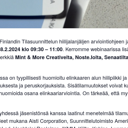
nlandin Tilasuunnittelun hiilijalanjäljen arviointiohjeen 
. Kerromme webinaarissa lisä
8.2.2024 klo 09:30 – 11:00
merkkiä
Mint & More Creativelta, Noste.Iolta, Senaatilt
sa on tyypillisesti huomioitu elinkaaren alun hiilipiikki j
ksesta ja peruskorjauksista. Sisätilamuutokset voivat ku
sti huomioida osana elinkaariarviointia. On tärkeää, että my
 yhdessä jäsenistönsä kanssa laatinut menetelmää tilam
leet mukana Aisti Corporation, Suunnittelutoimisto Ameri