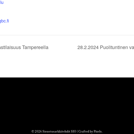
lu
gbc.fi
astilaisuus Tampereella
28.2.2024 Puolituntinen va
© 2026 Sisustusarkkitehdit SIO | Crafted by
Pixels
.