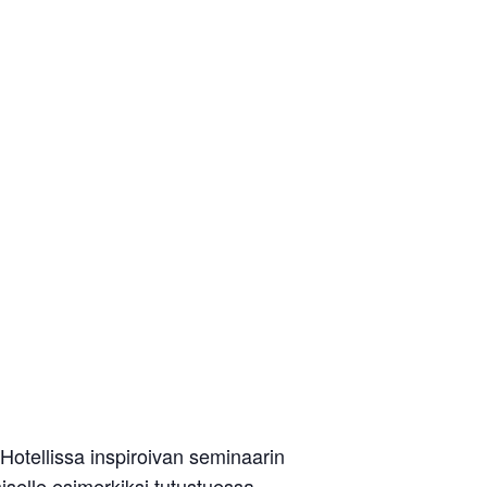
otellissa inspiroivan seminaarin
miselle esimerkiksi tutustuessa