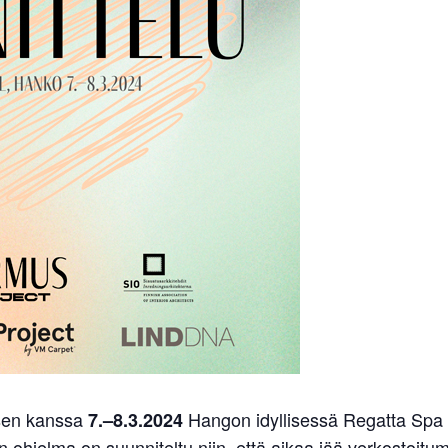
sen kanssa
Hangon idyllisessä Regatta Spa H
7.–8.3.2024
n ohjelma on suunniteltu niin, että aikaa jää verkostoitu