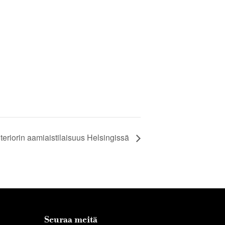
nteriorin aamiaistilaisuus Helsingissä
Seuraa meitä