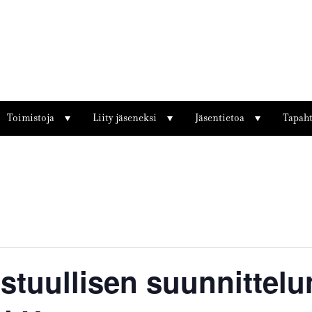
Toimistoja
Liity jäseneksi
Jäsentietoa
Tapah
astuullisen suunnittelu