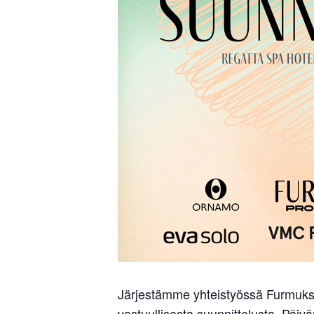
Järjestämme yhteistyössä Furmuk
vastuullisesta suunnittelusta. Päivä