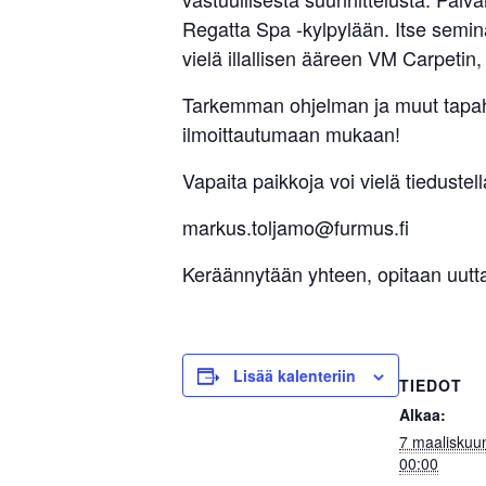
Regatta Spa -kylpylään. Itse semin
vielä illallisen ääreen VM Carpeti
Tarkemman ohjelman ja muut tapaht
ilmoittautumaan mukaan!
Vapaita paikkoja voi vielä tiedustel
markus.toljamo@furmus.fi
Keräännytään yhteen, opitaan uutta
Lisää kalenteriin
TIEDOT
Alkaa:
7 maaliskuu
00:00