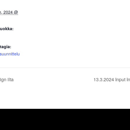
n, 2024 @
uokka:
tagia:
 suunnittelu
gn ilta
13.3.2024 Input I