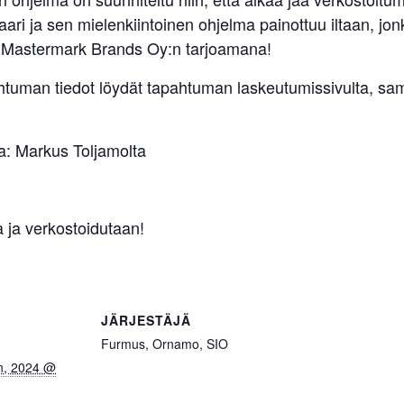
aari ja sen mielenkiintoinen ohjelma painottuu iltaan, j
n, Mastermark Brands Oy:n tarjoamana!
uman tiedot löydät tapahtuman laskeutumissivulta, sam
la: Markus Toljamolta
 ja verkostoidutaan!
JÄRJESTÄJÄ
Furmus, Ornamo, SIO
n, 2024 @