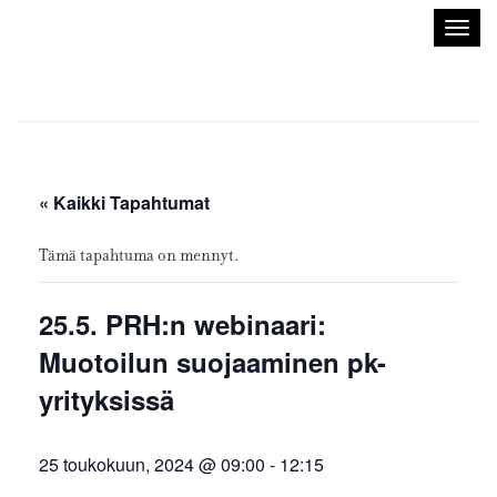
Sisustusarkkitehdit
Avaa/
SIO
valik
« Kaikki Tapahtumat
Tämä tapahtuma on mennyt.
25.5. PRH:n webinaari:
Muotoilun suojaaminen pk-
yrityksissä
25 toukokuun, 2024 @ 09:00
-
12:15