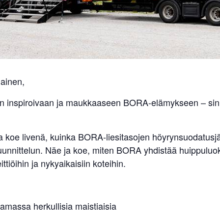
lainen,
 inspiroivaan ja maukkaaseen BORA-elämykseen – sinne,
a koe livenä, kuinka BORA-liesitasojen höyrynsuodatusj
 suunnittelun. Näe ja koe, miten BORA yhdistää huippuluo
ttiöihin ja nykyaikaisiin koteihin.
massa herkullisia maistiaisia