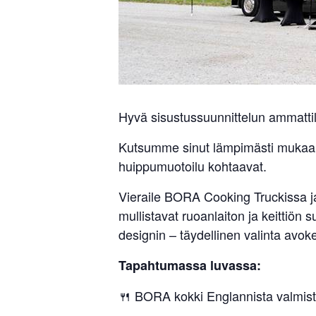
Hyvä sisustussuunnittelun ammatti
Kutsumme sinut lämpimästi mukaan
huippumuotoilu kohtaavat.
Vieraile BORA Cooking Truckissa j
mullistavat ruoanlaiton ja keittiön
designin – täydellinen valinta avokei
Tapahtumassa luvassa:
🍴 BORA kokki Englannista valmista