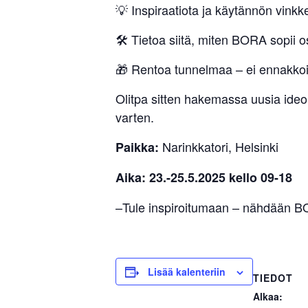
💡 Inspiraatiota ja käytännön vinkk
🛠️ Tietoa siitä, miten BORA sopii o
🎁 Rentoa tunnelmaa – ei ennakkoilmo
Olitpa sitten hakemassa uusia ideoit
varten.
Narinkkatori, Helsinki
Paikka:
Aika:
23.-25.5.2025 kello 09-18
–Tule inspiroitumaan – nähdään BO
Lisää kalenteriin
TIEDOT
Alkaa: