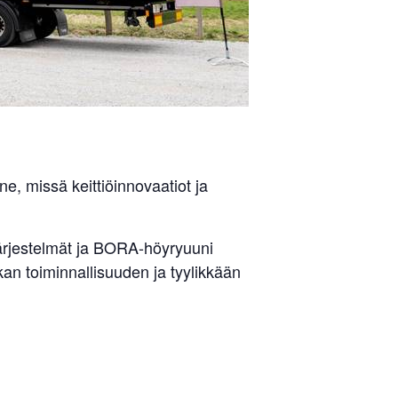
 missä keittiöinnovaatiot ja
ärjestelmät ja BORA-höyryuuni
kan toiminnallisuuden ja tyylikkään