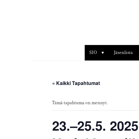
Sisustusarkkitehdit
SIO
SIO
Jäsenlista
« Kaikki Tapahtumat
Tämä tapahtuma on mennyt.
23.–25.5. 202