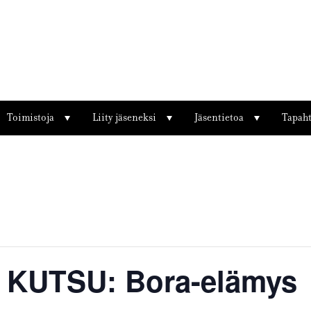
Toimistoja
Liity jäseneksi
Jäsentietoa
Tapah
5 KUTSU: Bora-elämys