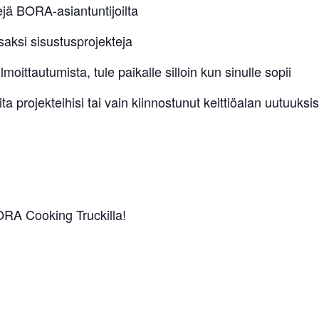
ejä BORA-asiantuntijoilta
saksi sisustusprojekteja
ittautumista, tule paikalle silloin kun sinulle sopii
a projekteihisi tai vain kiinnostunut keittiöalan uutuuks
RA Cooking Truckilla!