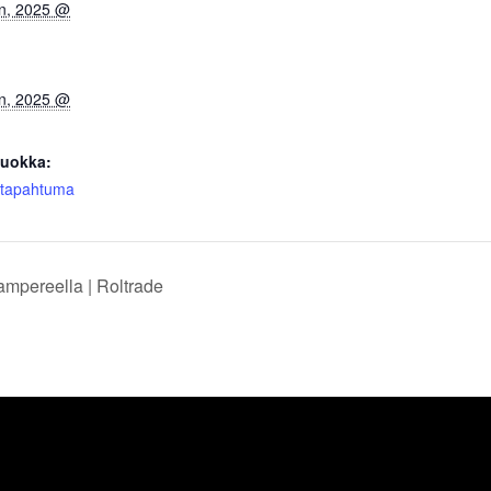
n, 2025 @
n, 2025 @
uokka:
 tapahtuma
ampereella | Roltrade