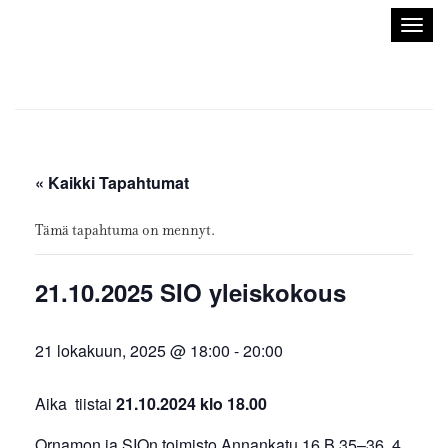
Sisustusarkkitehdit
Avaa/
SIO
valik
« Kaikki Tapahtumat
Tämä tapahtuma on mennyt.
21.10.2025 SIO yleiskokous
21 lokakuun, 2025 @ 18:00
-
20:00
Aika tiistai
21.10.2024 klo 18.00
Ornamon ja SIOn toimisto Annankatu 16 B 35–36, 4