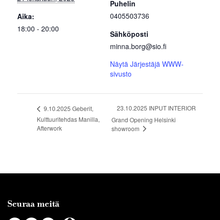
Puhelin
0405503736
Aika:
18:00 - 20:00
Sähköposti
minna.borg@sio.fi
Näytä Järjestäjä WWW-
sivusto
23.10.2025 INPUT INTERIOR
9.10.2025 Geberit,
Kulttuuritehdas Manilla,
Grand Opening Helsinki
Afterwork
showroom
Seuraa meitä