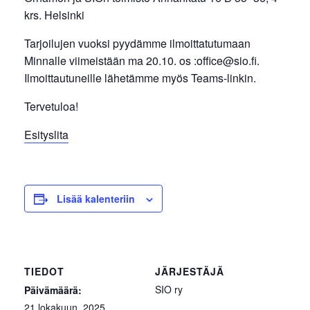
krs. Helsinki
Tarjoilujen vuoksi pyydämme ilmoittatutumaan
Minnalle viimeistään ma 20.10. os :office@sio.fi.
Ilmoittautuneille lähetämme myös Teams-linkin.
Tervetuloa!
Esityslita
Lisää kalenteriin
TIEDOT
JÄRJESTÄJÄ
SIO ry
Päivämäärä:
21 lokakuun, 2025