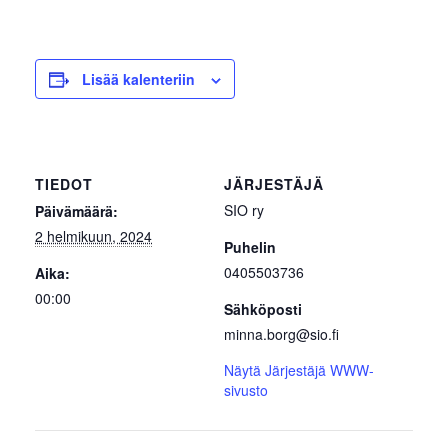
Lisää kalenteriin
TIEDOT
JÄRJESTÄJÄ
SIO ry
Päivämäärä:
2 helmikuun, 2024
Puhelin
0405503736
Aika:
00:00
Sähköposti
minna.borg@sio.fi
Näytä Järjestäjä WWW-
sivusto