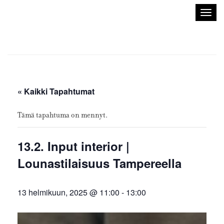
Sisustusarkkitehdit
Avaa/
SIO
valik
« Kaikki Tapahtumat
Tämä tapahtuma on mennyt.
13.2. Input interior |
Lounastilaisuus Tampereella
13 helmikuun, 2025 @ 11:00
-
13:00