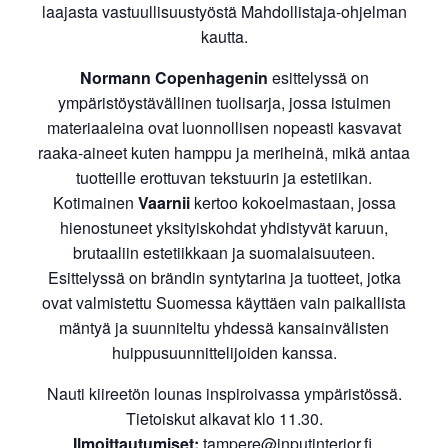
laajasta vastuullisuustyöstä Mahdollistaja-ohjelman
kautta.
Normann Copenhagenin
esittelyssä on
ympäristöystävällinen tuolisarja, jossa istuimen
materiaaleina ovat luonnollisen nopeasti kasvavat
raaka-aineet kuten hamppu ja meriheinä, mikä antaa
tuotteille erottuvan tekstuurin ja estetiikan.
Kotimainen
Vaarnii
kertoo kokoelmastaan, jossa
hienostuneet yksityiskohdat yhdistyvät karuun,
brutaaliin estetiikkaan ja suomalaisuuteen.
Esittelyssä on brändin syntytarina ja tuotteet, jotka
ovat valmistettu Suomessa käyttäen vain paikallista
mäntyä ja suunniteltu yhdessä kansainvälisten
huippusuunnittelijoiden kanssa.
Nauti kiireetön lounas inspiroivassa ympäristössä.
Tietoiskut alkavat klo 11.30.
Ilmoittautumiset:
tampere@inputinterior.fi
,