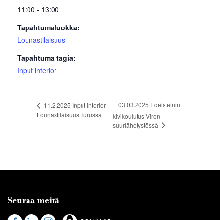
11:00 - 13:00
Tapahtumaluokka:
Lounastilaisuus
Tapahtuma tagia:
Input interior
03.03.2025 Edelsteinin
11.2.2025 Input interior |
Lounastilaisuus Turussa
kivikoulutus Viron
suurlähetystössä
Seuraa meitä
Visit
Visit
Visit