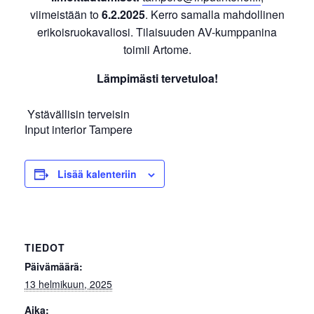
viimeistään to
6.2.2025
. Kerro samalla mahdollinen
erikoisruokavaliosi. Tilaisuuden AV-kumppanina
toimii Artome.
Lämpimästi tervetuloa!
Ystävällisin terveisin
Input interior Tampere
Lisää kalenteriin
TIEDOT
Päivämäärä:
13 helmikuun, 2025
Aika: