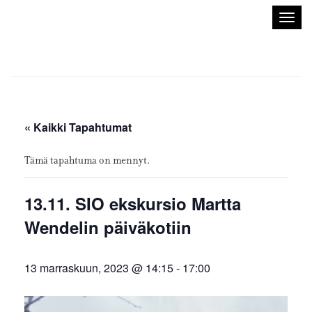
Sisustusarkkitehdit
Avaa/
SIO
valik
« Kaikki Tapahtumat
Tämä tapahtuma on mennyt.
13.11. SIO ekskursio Martta
Wendelin päiväkotiin
13 marraskuun, 2023 @ 14:15
-
17:00