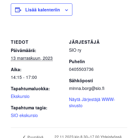
Lisää kalenteriin
TIEDOT
JÄRJESTÄJÄ
SIO ry
Päivämäärä:
13 marraskuun, 2023
Puhelin
0405503736
Aika:
14:15 - 17:00
Sähköposti
minna.borg@sio.fi
Tapahtumaluokka:
Ekskursio
Näytä Järjestäjä WWW-
sivusto
Tapahtuma tagia:
SIO ekskursio
22.11.2023 klo 8.30–17.00 Yhteistyössä
Puupäivä