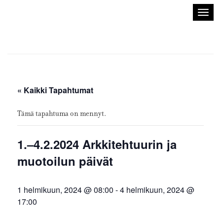
Sisustusarkkitehdit
Avaa/
SIO
valik
« Kaikki Tapahtumat
Tämä tapahtuma on mennyt.
1.–4.2.2024 Arkkitehtuurin ja
muotoilun päivät
1 helmikuun, 2024 @ 08:00
-
4 helmikuun, 2024 @
17:00