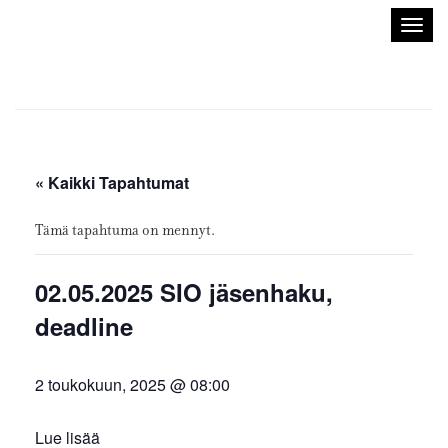
Sisustusarkkitehdit
Avaa/
SIO
valik
« Kaikki Tapahtumat
Tämä tapahtuma on mennyt.
02.05.2025 SIO jäsenhaku,
deadline
2 toukokuun, 2025 @ 08:00
Lue lisää