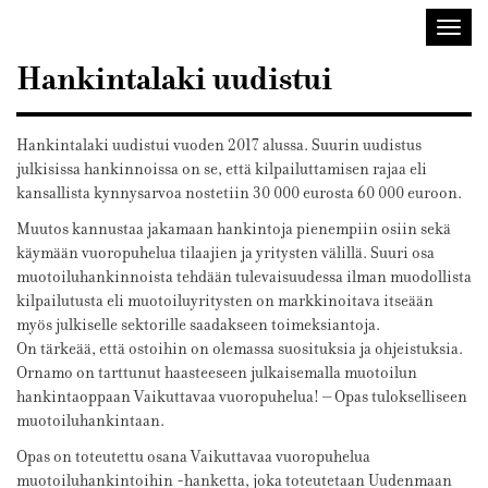
Sisustusarkkitehdit
Avaa/
SIO
valik
Hankintalaki uudistui
Hankintalaki uudistui vuoden 2017 alussa. Suurin uudistus
julkisissa hankinnoissa on se, että kilpailuttamisen rajaa eli
kansallista kynnysarvoa nostetiin 30 000 eurosta 60 000 euroon.
Muutos kannustaa jakamaan hankintoja pienempiin osiin sekä
käymään vuoropuhelua tilaajien ja yritysten välillä. Suuri osa
muotoiluhankinnoista tehdään tulevaisuudessa ilman muodollista
kilpailutusta eli muotoiluyritysten on markkinoitava itseään
myös julkiselle sektorille saadakseen toimeksiantoja.
On tärkeää, että ostoihin on olemassa suosituksia ja ohjeistuksia.
Ornamo on tarttunut haasteeseen julkaisemalla muotoilun
hankintaoppaan Vaikuttavaa vuoropuhelua! – Opas tulokselliseen
muotoiluhankintaan.
Opas on toteutettu osana Vaikuttavaa vuoropuhelua
muotoiluhankintoihin -hanketta, joka toteutetaan Uudenmaan