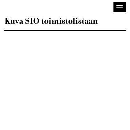
Sisustusarkkitehdit
Avaa/
SIO
valik
Kuva SIO toimistolistaan