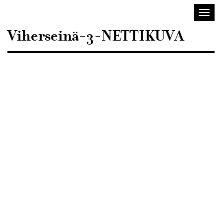
Sisustusarkkitehdit
Avaa/
SIO
valik
Viherseinä-3-NETTIKUVA