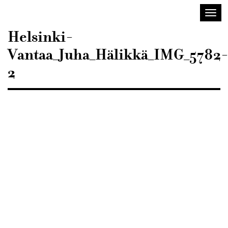
Sisustusarkkitehdit
Avaa/
SIO
valik
Helsinki-
Vantaa_Juha_Hälikkä_IMG_5782
2