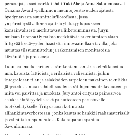
Yuki
Abe
Anna Salonen
perustajat, sisustusarkkitehdit
ja
saavat
Ornamo Award -palkinnon muuntojoustavuuden ajatusta
hyödyntävästä suunnittelufilosofiasta, jossa
ympäristöystävällinen ajattelu yhdistyy lupaukseen
kansainvälisesti merkittävästä liiketoiminnasta. Juryn
mukaan Luomoa Oy ratkoo merkittävää rakentamisen alaan
liittyvää kestävyyden haastetta innovaatiollaan tavalla, joka
muuttaa tilasuunnittelun ja rakentamisen monitasoisia
käytäntöjä ja prosesseja.
Luomoan modulaarinen sisärakentamisen järjestelmä koostuu
mm. katoista, lattioista ja erilaisista väliseinistä, joihin
integroidaan tilan ja asiakkaiden tarpeiden mukainen tekniikka.
Järjestelmä antaa mahdollisuuden sisätilojen muuteltavuuteen ja
niitä voi päivittää ja muokata. Jury antoi erityistä painoarvoa
asiakaslähtöisyydelle sekä palautteeseen perustuvalle
tuotekehitykselle. Yritys suosii kotimaista
alihankintaverkostoaan, jonka kautta se hankkii raakamateriaalit
ja valmiita komponentteja. Kokoonpano tapahtuu
Savonlinnassa.