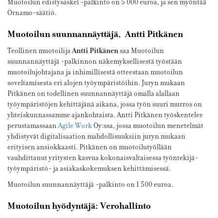
Muotoilun edistysaskel -palkinto on 5 000 euroa, ja sen myöntää
Ornamo-säätiö.
Muotoilun suunnannäyttäjä,
Antti Pitkänen
Antti Pitkänen
Teollinen muotoilija
saa Muotoilun
suunnannäyttäjä -palkinnon näkemyksellisestä työstään
muotoilujohtajana ja inhimillisestä otteestaan muotoilun
soveltamisesta eri alojen työympäristöihin. Juryn mukaan
Pitkänen on todellinen suunnannäyttäjä omalla alallaan
työympäristöjen kehittäjänä aikana, jossa työn suuri murros on
yhteiskunnassamme ajankohtaista. Antti Pitkänen työskentelee
perustamassaan
Agile
Work
Oy:ssa, jossa muotoilun menetelmät
yhdistyvät digitalisaation mahdollisuuksiin juryn mukaan
erityisen ansiokkaasti. Pitkänen on muotoilutyöllään
vauhdittanut yritysten kasvua kokonaisvaltaisessa työntekijä-
työympäristö- ja asiakaskokemuksen kehittämisessä.
Muotoilun suunnannäyttäjä -palkinto on 1 500 euroa.
Muotoilun hyödyntäjä: Verohallinto