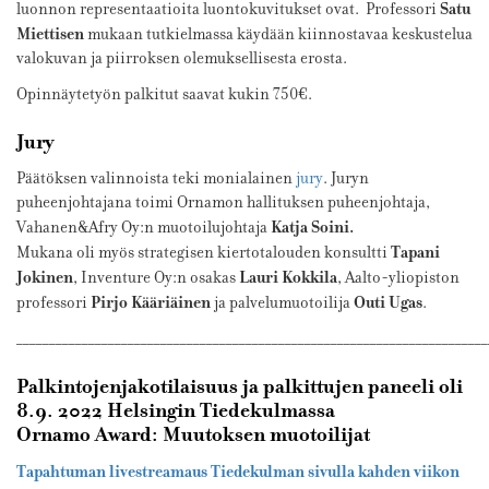
Satu
luonnon representaatioita luontokuvitukset ovat. Professori
Miettisen
mukaan tutkielmassa käydään kiinnostavaa keskustelua
valokuvan ja piirroksen olemuksellisesta erosta.
Opinnäytetyön palkitut saavat kukin 750€.
Jury
Päätöksen valinnoista teki monialainen
jury
. Juryn
puheenjohtajana toimi
Ornamon hallituksen puheenjohtaja,
Katja Soini.
Vahanen&Afry Oy:n muotoilujohtaja
Tapani
Mukana oli myös strategisen kiertotalouden konsultti
Jokinen
Lauri Kokkila
, Inventure Oy:n osakas
, Aalto-yliopiston
Pirjo Kääriäinen
Outi Ugas
professori
ja palvelumuotoilija
.
________________________________________________________________________
Palkintojenjakotilaisuus ja palkittujen paneeli oli
8.9. 2022 Helsingin Tiedekulmassa
Ornamo Award: Muutoksen muotoilijat
Tapahtuman livestreamaus Tiedekulman sivulla kahden viikon