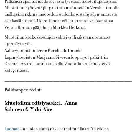
Pitkänen
ajan hermolla olevasta työstään muotoilujohtajana.
Muotoilun hyödyntäjä -palkinto myönnetään Verohallinnolle
malliesimerkkinä muotoilun uudenlaisesta hyödyntämisestä
asiakaslähtöisessä kehittämisessä. Palkinnon vastaanottaa
Markku Heikura.
Verohallinnon pääjohtaja
Muotoilun korkeakoulujen valitsivat lisäksi ansioituneet
opinnäytetyöt.
Irene Purchachitin
Aalto-yliopiston
sekä
Marjaana Sivosen
Lapin yliopiston
lopputyöt palkittiin
Ornamo Award -tunnustuksella Muotoilun opinnäytetyö -
kategoriassa.
________________________________________________________________________
Palkintoperustelut:
Muotoilun edistysaskel,
Anna
Salonen
&
Yuki
Abe
Luomoa
on uuden ajan yritys parhaimmillaan. Yrityksen