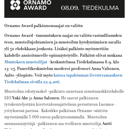
Ornamo Award palkinnonsaajat on valittu
Ornamo Award -tunnustuksen saajat on valittu vastuullisuuden
teon, muotoilujohtamisen ja muotoilun hyödyntämisen saralla
yli 50 ehdokkaan joukosta. Lisäksi palkinto myönnettiin
kahdelle ansioituneelle opinnäytetyölle. Palkitut olivat mukana
Muutoksen muotoilijat
-keskustelussa Tiedekulmassa 8.9. klo
13–15. Paneelikeskustelun moderoi professori
Anna Valtonen
,
Aalto-yliopisto. Voit myös
katsoa tapahtuman livestreamauksen
Tiedekulman sivulla 22.9.asti.
Muotoilun edistysaskel -palkinto annetaan sisustusarkkitehdeille
Yuki Abe
Anna Salonen.
SIO
ja
He saavat palkinnon
työskentelystään kiertotalousajatteluun perustuvan Luomoa-
yrityksessä parissa. Kaksikko palkitaan Ornamo-säätiön
myöntämällä 5 000 euron palkintosummalla. Muotoilun
Antti
suunnannäyttäjä -palkinnon saa teollinen muotoilija