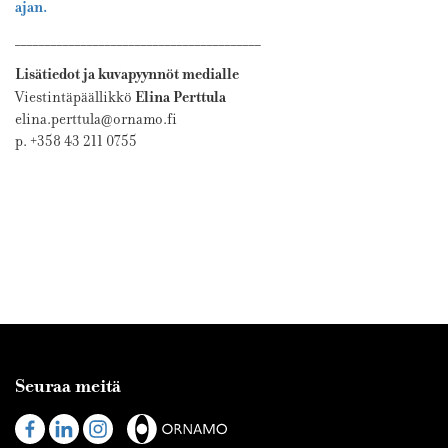
ajan.
_________________________________________
Lisätiedot ja kuvapyynnöt medialle
Elina Perttula
Viestintäpäällikkö
elina.perttula@ornamo.fi
p. +358 43 211 0755
Seuraa meitä
Visit
Visit
Visit
us
us
us