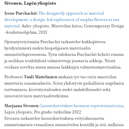
Sivonen,
Lapin yliopisto
Irene Purchachit:
The designerly approach in material
development: a design-led exploration of surplus flowers as raw
material,
Aalto-yliopisto, Muotoilun laitos, Contemporary Design
-koulutusohjelma, 2021
Opinnäytetyössään Purchachit tarkastelee kukkajätteen
hyödyntämistä uuden biopohjaisen materiaalin
suunnitteluprosessissa. Työn tuloksena Purchachit kehitti ruusun
ja neilikan terälehdistä valmistettuja joustavia arkkeja. Niistä
voidaan soveltaa muun muassa laukkujen valmistusmateriaalina.
Tuuli Mattelmäen
Professori
mukaan työ tuo esiin muotoilun
muuttuvia osaamisalueita. Siinä yhdistyvät paikallisiin ongelmiin
tarttuminen, kierrätystalouden uudet mahdollisuudet sekä
innovatiivinen materiaalitutkimus.
Marjaana Sivonen:
Luontokuvitukset luonnon representaatioina
,
Lapin yliopisto, Pro gradu-tutkielma 2022
Sivonen tarkastelee luontokuvituksen erityisluonnetta
ammattimaisen visuaalisen suunnittelun kentällä ja sitä, millaisia