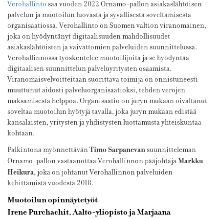
Verohallinto
saa vuoden 2022 Ornamo-pallon asiakaslähtöisen
palvelun ja muotoilun luovasta ja syvällisestä soveltamisesta
organisaatiossa. Verohallinto on Suomen valtion viranomainen,
joka on hyödyntänyt digitaalisuuden mahdollisuudet
asiakaslähtöisten ja vaivattomien palveluiden suunnittelussa.
Verohallinnossa työskentelee muotoilijoita ja se hyödyntää
digitaalisen suunnittelun palveluyritysten osaamista.
Viranomaisvelvoitteitaan suorittava toimija on onnistuneesti
muuttunut aidosti palveluorganisaatioksi, tehden verojen
maksamisesta helppoa. Organisaatio on juryn mukaan oivaltanut
soveltaa muotoilun hyötyjä tavalla, joka juryn mukaan edistää
kansalaisten, yritysten ja yhdistysten luottamusta yhteiskuntaa
kohtaan.
Timo Sarpanevan
Palkintona myönnettävän
suunnitteleman
Markku
Ornamo-pallon vastaanottaa Verohallinnon pääjohtaja
Heikura,
joka on johtanut Verohallinnon palveluiden
kehittämistä vuodesta 2018.
Muotoilun opinnäytetyöt
Irene Purchachit,
Aalto-yliopisto ja
Marjaana