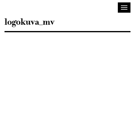
Sisustusarkkitehdit
Toggl
SIO
navig
logokuva_mv