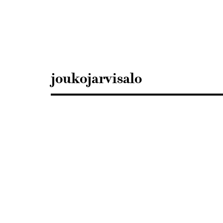
Sisustusarkkitehdit
SIO
joukojarvisalo