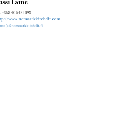
ussi Laine
l. +358 40 5481 093
ttp://www.nemoarkkitehdit.com
mo(at)nemoarkkitehdit.fi