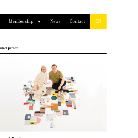
Membership
News
Contact
EN
ntact person