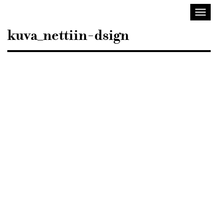
Sisustusarkkitehdit
Toggl
SIO
navig
kuva_nettiin-dsign